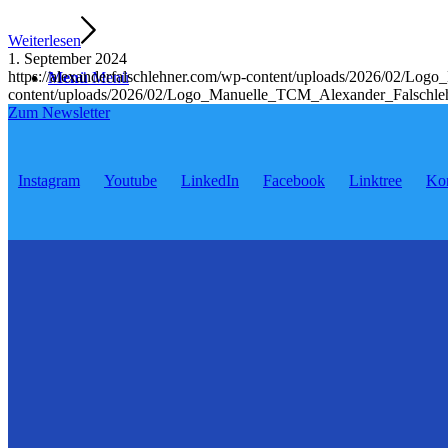
Weiterlesen
1. September 2024
https://alexanderfalschlehner.com/wp-content/uploads/2026/02/Lo
Menü
Menü
content/uploads/2026/02/Logo_Manuelle_TCM_Alexander_Falschle
Zum Newsletter
Instagram
Youtube
LinkedIn
Facebook
Linktree
Kon