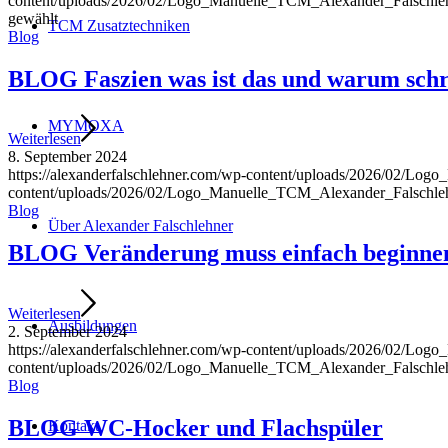
content/uploads/2026/02/Logo_Manuelle_TCM_Alexander_Falschle
gewählt
TCM Zusatztechniken
Blog
BLOG Faszien was ist das und warum sch
MYMOXA
Weiterlesen
8. September 2024
https://alexanderfalschlehner.com/wp-content/uploads/2026/02/Lo
content/uploads/2026/02/Logo_Manuelle_TCM_Alexander_Falschle
Blog
Über Alexander Falschlehner
BLOG Veränderung muss einfach beginne
Weiterlesen
Ausbildungen
2. September 2024
https://alexanderfalschlehner.com/wp-content/uploads/2026/02/Lo
content/uploads/2026/02/Logo_Manuelle_TCM_Alexander_Falschle
Blog
BLOG WC-Hocker und Flachspüler
Kontakt