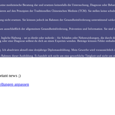
n keine medizinische Beratung dar und ersetzen keinesfalls die Untersuchung, Diagnose oder Be
en auf den Prinzipien der Traditionellen Chinesischen Medizin (TCM). Sie stellen keine schul
 nicht ersetzen. Sie können jedoch im Rahmen der Gesundheitsförderung unterstützend wirken
enen ausschließlich der allgemeinen Gesundheitsförderung, Prävention und Information. Sie sind ni
e. Jegliche Haftung – sei es direkt oder indirekt – für Schäden oder Nebenwirkungen, die durch d
g oder eine Diagnose solltest du dich an einen Experten wenden. Beiträge können Fehler enthalte
. Ich absolviere aktuell eine dreijährige Diplomausbildung. Mein Gewerbe wird voraussichtlich
m Rahmen dieser Ausbildung. Es handelt sich nicht um eine gewerbliche Tätigkeit und nicht um ei
ortant news ;)
ellungen anpassen