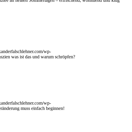
nztee an heißen Sommertagen – erfrischend, wohltuend und klug
exanderfalschlehner.com/wp-
zien was ist das und warum schröpfen?
exanderfalschlehner.com/wp-
änderung muss einfach beginnen!