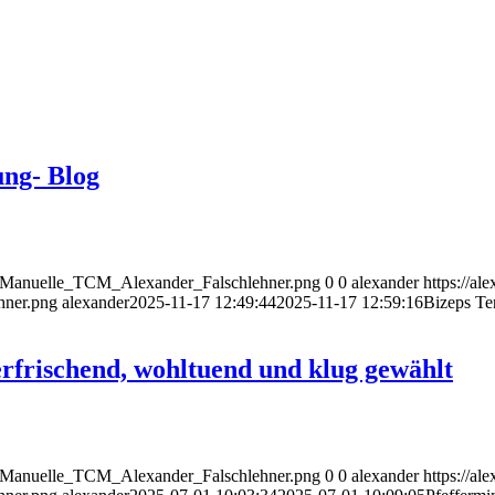
ung- Blog
go_Manuelle_TCM_Alexander_Falschlehner.png
0
0
alexander
https://al
hner.png
alexander
2025-11-17 12:49:44
2025-11-17 12:59:16
Bizeps Te
rfrischend, wohltuend und klug gewählt
go_Manuelle_TCM_Alexander_Falschlehner.png
0
0
alexander
https://al