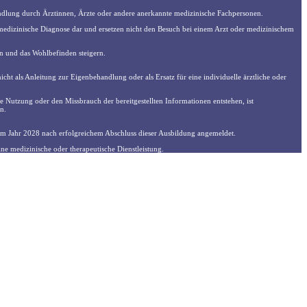
handlung durch Ärztinnen, Ärzte oder andere anerkannte medizinische Fachpersonen.
medizinische Diagnose dar und ersetzen nicht den Besuch bei einem Arzt oder medizinischem
 und das Wohlbefinden steigern.
cht als Anleitung zur Eigenbehandlung oder als Ersatz für eine individuelle ärztliche oder
ie Nutzung oder den Missbrauch der bereitgestellten Informationen entstehen, ist
n.
 im Jahr 2028 nach erfolgreichem Abschluss dieser Ausbildung angemeldet.
ne medizinische oder therapeutische Dienstleistung.