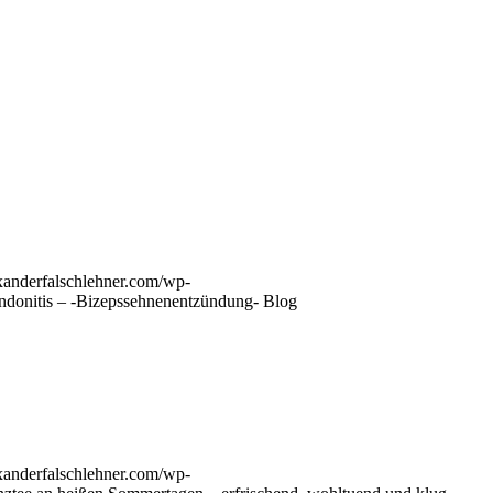
exanderfalschlehner.com/wp-
ndonitis – -Bizepssehnenentzündung- Blog
exanderfalschlehner.com/wp-