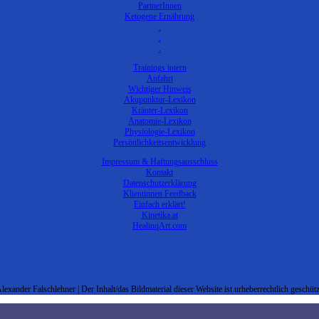
PartnerInnen
Ketogene Ernährung
.
.
.
Trainings intern
Anfahrt
Wichtiger Hinweis
Akupunktur-Lexikon
Kräuter-Lexikon
Anatomie-Lexikon
Physiologie-Lexikon
Persönlichkeitsentwicklung
Impressum & Haftungsausschluss
Kontakt
Datenschutzerklärung
Klientinnen Feedback
Einfach erklärt!
Kinetika.at
HealinqArt.com
lexander Falschlehner | Der Inhalt/das Bildmaterial dieser Website ist urheberrechtlich geschütz