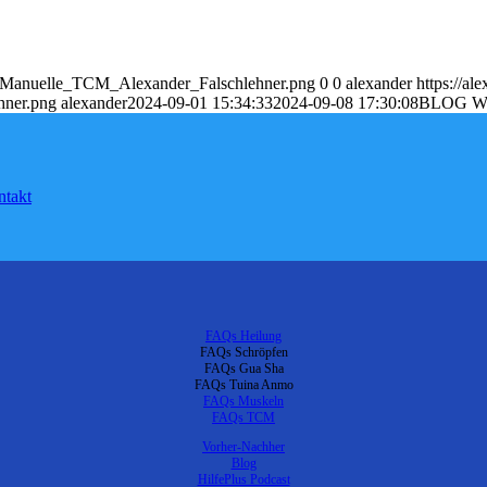
go_Manuelle_TCM_Alexander_Falschlehner.png
0
0
alexander
https://al
hner.png
alexander
2024-09-01 15:34:33
2024-09-08 17:30:08
BLOG WC-
takt
FAQs Heilung
FAQs Schröpfen
FAQs Gua Sha
FAQs Tuina Anmo
FAQs Muskeln
FAQs TCM
Vorher-Nachher
Blog
HilfePlus Podcast