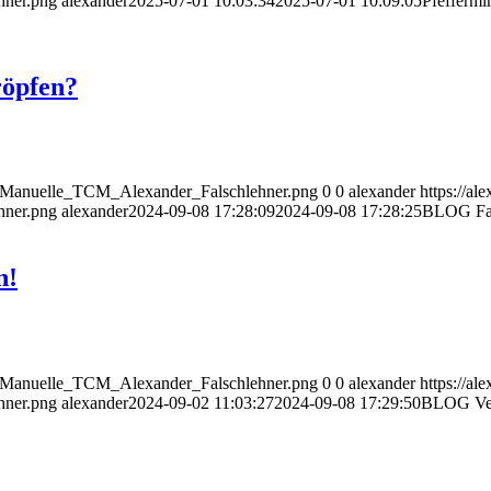
hner.png
alexander
2025-07-01 10:03:34
2025-07-01 10:09:05
Pfeffermi
röpfen?
go_Manuelle_TCM_Alexander_Falschlehner.png
0
0
alexander
https://al
hner.png
alexander
2024-09-08 17:28:09
2024-09-08 17:28:25
BLOG Fas
n!
go_Manuelle_TCM_Alexander_Falschlehner.png
0
0
alexander
https://al
hner.png
alexander
2024-09-02 11:03:27
2024-09-08 17:29:50
BLOG Ver