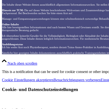
Die Inhalte dieser Website dienen ausschließlich allgemeinen Informationszwecken. Sie stelle
Hinweis zur TCM:
Die auf dieser Website beschriebenen Wirkweisen und Zusammenhänge basier
Fachpersonal. Bei Beschwerden suchen Sie bitte einen Arzt auf.
Massage- und Entspannungsanwendungen können eine schulmedizinisch notwendige Behandlung
Online-Inhalte
Alle hier bereitgestellten Informationen sind nach bestem Wissen und Gewissen erstellt. Sie di
therapeutische Beratung gedacht.
Ich übernehme keinerlei Gewähr für die Vollständigkeit, Richtigkeit oder Aktualität der Inhalt
ausgeschlossen. Diese Inhalte dienen lediglich Informationszwecken. Für medizinische Beratun
Ausbildungsstatus
Ich bin weder Arzt noch Physiotherapeut, sondern derzeit Tuina-Anmo-Praktiker in Ausbildung
Sämtliche hier gezeigten Inhalte dokumentieren ausschließlich praktische Trainingseinheiten i
Nach oben scrollen
This is a notification that can be used for cookie consent or other imp
Cookie Einstellungen akzeptieren
Benachrichtigungen verbergen
Einst
Cookie- und Datenschutzeinstellungen