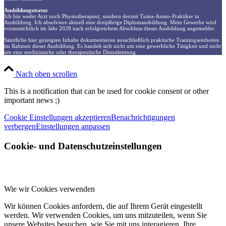
Ausbildungsstatus
Ich bin weder Arzt noch Physiotherapeut, sondern derzeit Tuina-Anmo-Praktiker in
Ausbildung. Ich absolviere aktuell eine dreijährige Diplomausbildung. Mein Gewerbe wird
voraussichtlich im Jahr 2028 nach erfolgreichem Abschluss dieser Ausbildung angemeldet.
Sämtliche hier gezeigten Inhalte dokumentieren ausschließlich praktische Trainingseinheiten
im Rahmen dieser Ausbildung. Es handelt sich nicht um eine gewerbliche Tätigkeit und nicht
um eine medizinische oder therapeutische Dienstleistung.
Nach oben scrollen
This is a notification that can be used for cookie consent or other
important news ;)
Cookie Einstellungen akzeptieren
Benachrichtigungen
verbergen
Einstellungen anpassen
Cookie- und Datenschutzeinstellungen
Wie wir Cookies verwenden
Wir können Cookies anfordern, die auf Ihrem Gerät eingestellt
werden. Wir verwenden Cookies, um uns mitzuteilen, wenn Sie
unsere Websites besuchen, wie Sie mit uns interagieren, Ihre