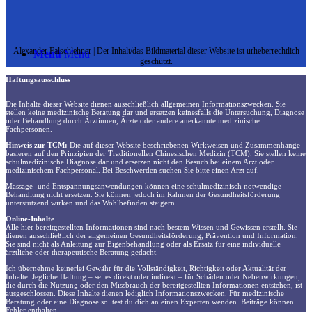
Alexander Falschlehner | Der Inhalt/das Bildmaterial dieser Website ist urheberrechtlich
Menü
Menü
geschützt.
Haftungsausschluss
Die Inhalte dieser Website dienen ausschließlich allgemeinen Informationszwecken. Sie
stellen keine medizinische Beratung dar und ersetzen keinesfalls die Untersuchung, Diagnose
oder Behandlung durch Ärztinnen, Ärzte oder andere anerkannte medizinische
Fachpersonen.
Hinweis zur TCM:
Die auf dieser Website beschriebenen Wirkweisen und Zusammenhänge
basieren auf den Prinzipien der Traditionellen Chinesischen Medizin (TCM). Sie stellen keine
schulmedizinische Diagnose dar und ersetzen nicht den Besuch bei einem Arzt oder
medizinischem Fachpersonal. Bei Beschwerden suchen Sie bitte einen Arzt auf.
Massage- und Entspannungsanwendungen können eine schulmedizinisch notwendige
Behandlung nicht ersetzen. Sie können jedoch im Rahmen der Gesundheitsförderung
unterstützend wirken und das Wohlbefinden steigern.
Online-Inhalte
Alle hier bereitgestellten Informationen sind nach bestem Wissen und Gewissen erstellt. Sie
dienen ausschließlich der allgemeinen Gesundheitsförderung, Prävention und Information.
Sie sind nicht als Anleitung zur Eigenbehandlung oder als Ersatz für eine individuelle
ärztliche oder therapeutische Beratung gedacht.
Ich übernehme keinerlei Gewähr für die Vollständigkeit, Richtigkeit oder Aktualität der
Inhalte. Jegliche Haftung – sei es direkt oder indirekt – für Schäden oder Nebenwirkungen,
die durch die Nutzung oder den Missbrauch der bereitgestellten Informationen entstehen, ist
ausgeschlossen. Diese Inhalte dienen lediglich Informationszwecken. Für medizinische
Beratung oder eine Diagnose solltest du dich an einen Experten wenden. Beiträge können
Fehler enthalten.