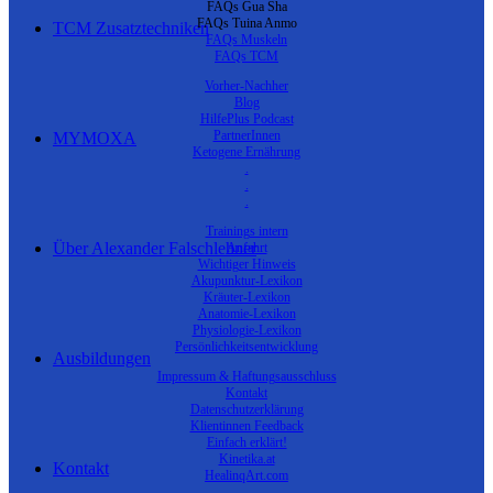
FAQs Gua Sha
FAQs Tuina Anmo
TCM Zusatztechniken
FAQs Muskeln
FAQs TCM
Vorher-Nachher
Blog
HilfePlus Podcast
PartnerInnen
MYMOXA
Ketogene Ernährung
.
.
.
Trainings intern
Über Alexander Falschlehner
Anfahrt
Wichtiger Hinweis
Akupunktur-Lexikon
Kräuter-Lexikon
Anatomie-Lexikon
Physiologie-Lexikon
Persönlichkeitsentwicklung
Ausbildungen
Impressum & Haftungsausschluss
Kontakt
Datenschutzerklärung
Klientinnen Feedback
Einfach erklärt!
Kinetika.at
Kontakt
HealinqArt.com