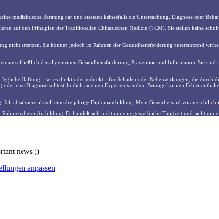
n keine medizinische Beratung dar und ersetzen keinesfalls die Untersuchung, Diagnose oder Be
en auf den Prinzipien der Traditionellen Chinesischen Medizin (TCM). Sie stellen keine schul
 nicht ersetzen. Sie können jedoch im Rahmen der Gesundheitsförderung unterstützend wirken
enen ausschließlich der allgemeinen Gesundheitsförderung, Prävention und Information. Sie sind ni
e. Jegliche Haftung – sei es direkt oder indirekt – für Schäden oder Nebenwirkungen, die durch d
g oder eine Diagnose solltest du dich an einen Experten wenden. Beiträge können Fehler enthalte
. Ich absolviere aktuell eine dreijährige Diplomausbildung. Mein Gewerbe wird voraussichtlich
m Rahmen dieser Ausbildung. Es handelt sich nicht um eine gewerbliche Tätigkeit und nicht um ei
ortant news ;)
ellungen anpassen