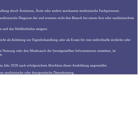
handlung durch Ärztinnen, Ärzte oder andere anerkannte medizinische Fachpersonen.
medizinische Diagnose dar und ersetzen nicht den Besuch bei einem Arzt oder medizinischem
 und das Wohlbefinden steigern.
cht als Anleitung zur Eigenbehandlung oder als Ersatz für eine individuelle ärztliche oder
ie Nutzung oder den Missbrauch der bereitgestellten Informationen entstehen, ist
n.
 im Jahr 2028 nach erfolgreichem Abschluss dieser Ausbildung angemeldet.
ne medizinische oder therapeutische Dienstleistung.