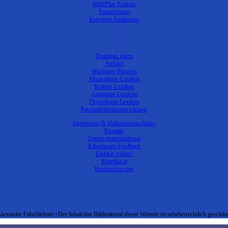
HilfePlus Podcast
PartnerInnen
Ketogene Ernährung
.
.
.
Trainings intern
Anfahrt
Wichtiger Hinweis
Akupunktur-Lexikon
Kräuter-Lexikon
Anatomie-Lexikon
Physiologie-Lexikon
Persönlichkeitsentwicklung
Impressum & Haftungsausschluss
Kontakt
Datenschutzerklärung
Klientinnen Feedback
Einfach erklärt!
Kinetika.at
HealinqArt.com
lexander Falschlehner | Der Inhalt/das Bildmaterial dieser Website ist urheberrechtlich geschütz