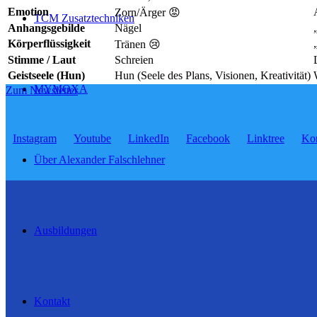
Emotion
Zorn/Ärger 😡
TCM Zusatztechniken
Anhangsgebilde
Nägel
Körperflüssigkeit
Tränen 😢
Stimme / Laut
Schreien
Geistseele (Hun)
Hun (Seele des Plans, Visionen, Kreativität)
MYMOXA
Zum Newsletter
Instagram
Youtube
LinkedIn
Facebook
Linktree
Kon
Über Alexander Falschlehner
Ausbildungen
Kontakt