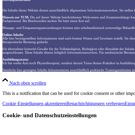
Die Inhalte dieser Website dienen ausschließlich allgemeinen Informationszwecken. Sie stelle
Hinweis zur TCM:
Die auf dieser Website beschriebenen Wirkweisen und Zusammenhänge basier
Fachpersonal. Bei Beschwerden suchen Sie bitte einen Arzt auf.
Massage- und Entspannungsanwendungen können eine schulmedizinisch notwendige Behandlung
Online-Inhalte
Alle hier bereitgestellten Informationen sind nach bestem Wissen und Gewissen erstellt. Sie di
therapeutische Beratung gedacht.
Ich übernehme keinerlei Gewähr für die Vollständigkeit, Richtigkeit oder Aktualität der Inhalt
ausgeschlossen. Diese Inhalte dienen lediglich Informationszwecken. Für medizinische Beratun
Ausbildungsstatus
Ich bin weder Arzt noch Physiotherapeut, sondern derzeit Tuina-Anmo-Praktiker in Ausbildung
Sämtliche hier gezeigten Inhalte dokumentieren ausschließlich praktische Trainingseinheiten i
Nach oben scrollen
This is a notification that can be used for cookie consent or other imp
Cookie Einstellungen akzeptieren
Benachrichtigungen verbergen
Einst
Cookie- und Datenschutzeinstellungen