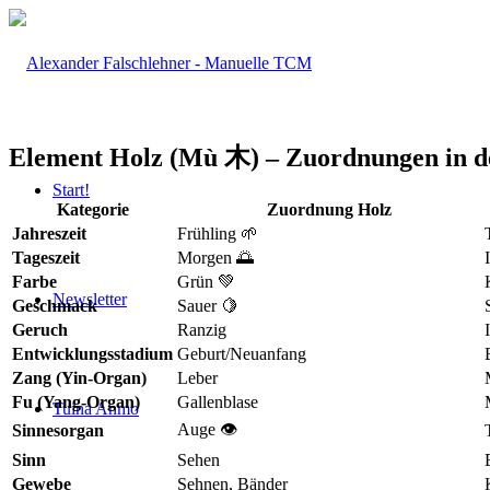
Element Holz (Mù 木) – Zuordnungen in 
Start!
Kategorie
Zuordnung Holz
Jahreszeit
Frühling 🌱
Tageszeit
Morgen 🌅
Farbe
Grün 💚
Newsletter
Geschmack
Sauer 🍋
Geruch
Ranzig
Entwicklungsstadium
Geburt/Neuanfang
Zang (Yin-Organ)
Leber
Fu (Yang-Organ)
Gallenblase
Tuina Anmo
Auge 👁️
Sinnesorgan
Sinn
Sehen
Gewebe
Sehnen, Bänder