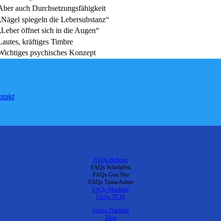
Aber auch Durchsetzungsfähigkeit
„Nägel spiegeln die Lebersubstanz“
„Leber öffnet sich in die Augen“
Lautes, kräftiges Timbre
Wichtiges psychisches Konzept
takt
FAQs Heilung
FAQs Schröpfen
FAQs Gua Sha
FAQs Tuina Anmo
FAQs Muskeln
FAQs TCM
Vorher-Nachher
Blog