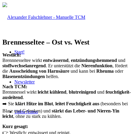
Brennesseltee – Ost vs. West
Start!
Westlich:
Brennnesseltee wirkt
entwässernd
,
entzündungshemmend
und
stoffwechselanregend
. Er unterstützt die
Nierenfunktion
, fördert
die
Ausscheidung von Harnsäure
und kann bei
Rheuma
oder
Blasenentzündungen
helfen.
Newsletter
Nach TCM:
Brennnessel wirkt
leicht kühlend
,
blutreinigend
und
feuchtigkeit-
ausleitend
.
➡️ Sie
klärt Hitze im Blut
,
leitet Feuchtigkeit aus
(besonders bei
Blase und Gelenken) und
stärkt das Leber- und Nieren-Yin
Tuina Anmo
leicht
, ohne zu stark zu kühlen.
Kurz gesagt:
👉 Westlich: entwässert und reinigt.