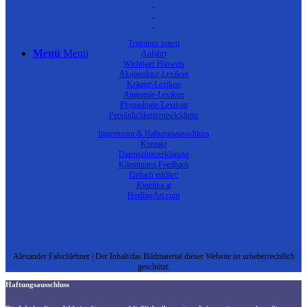
.
.
.
Trainings intern
Menü
Menü
Anfahrt
Wichtiger Hinweis
Akupunktur-Lexikon
Kräuter-Lexikon
Anatomie-Lexikon
Physiologie-Lexikon
Persönlichkeitsentwicklung
Impressum & Haftungsausschluss
Kontakt
Datenschutzerklärung
Klientinnen Feedback
Einfach erklärt!
Kinetika.at
HealinqArt.com
Alexander Falschlehner | Der Inhalt/das Bildmaterial dieser Website ist urheberrechtlich
geschützt.
Haftungsausschluss