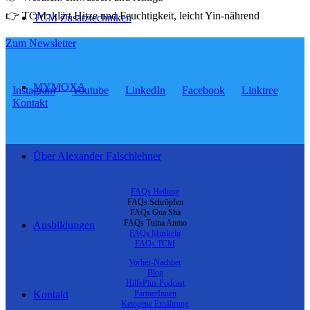
👉 TCM: klärt Hitze und Feuchtigkeit, leicht Yin-nährend
TCM Zusatztechniken
Zum Newsletter
MYMOXA
Instagram
Youtube
LinkedIn
Facebook
Linktree
Kontakt
Über Alexander Falschlehner
FAQs Heilung
FAQs Schröpfen
FAQs Gua Sha
FAQs Tuina Anmo
Ausbildungen
FAQs Muskeln
FAQs TCM
Vorher-Nachher
Blog
HilfePlus Podcast
PartnerInnen
Kontakt
Ketogene Ernährung