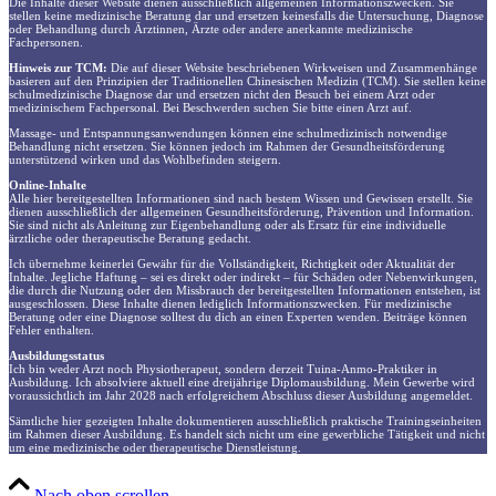
Die Inhalte dieser Website dienen ausschließlich allgemeinen Informationszwecken. Sie
stellen keine medizinische Beratung dar und ersetzen keinesfalls die Untersuchung, Diagnose
oder Behandlung durch Ärztinnen, Ärzte oder andere anerkannte medizinische
Fachpersonen.
Hinweis zur TCM:
Die auf dieser Website beschriebenen Wirkweisen und Zusammenhänge
basieren auf den Prinzipien der Traditionellen Chinesischen Medizin (TCM). Sie stellen keine
schulmedizinische Diagnose dar und ersetzen nicht den Besuch bei einem Arzt oder
medizinischem Fachpersonal. Bei Beschwerden suchen Sie bitte einen Arzt auf.
Massage- und Entspannungsanwendungen können eine schulmedizinisch notwendige
Behandlung nicht ersetzen. Sie können jedoch im Rahmen der Gesundheitsförderung
unterstützend wirken und das Wohlbefinden steigern.
Online-Inhalte
Alle hier bereitgestellten Informationen sind nach bestem Wissen und Gewissen erstellt. Sie
dienen ausschließlich der allgemeinen Gesundheitsförderung, Prävention und Information.
Sie sind nicht als Anleitung zur Eigenbehandlung oder als Ersatz für eine individuelle
ärztliche oder therapeutische Beratung gedacht.
Ich übernehme keinerlei Gewähr für die Vollständigkeit, Richtigkeit oder Aktualität der
Inhalte. Jegliche Haftung – sei es direkt oder indirekt – für Schäden oder Nebenwirkungen,
die durch die Nutzung oder den Missbrauch der bereitgestellten Informationen entstehen, ist
ausgeschlossen. Diese Inhalte dienen lediglich Informationszwecken. Für medizinische
Beratung oder eine Diagnose solltest du dich an einen Experten wenden. Beiträge können
Fehler enthalten.
Ausbildungsstatus
Ich bin weder Arzt noch Physiotherapeut, sondern derzeit Tuina-Anmo-Praktiker in
Ausbildung. Ich absolviere aktuell eine dreijährige Diplomausbildung. Mein Gewerbe wird
voraussichtlich im Jahr 2028 nach erfolgreichem Abschluss dieser Ausbildung angemeldet.
Sämtliche hier gezeigten Inhalte dokumentieren ausschließlich praktische Trainingseinheiten
im Rahmen dieser Ausbildung. Es handelt sich nicht um eine gewerbliche Tätigkeit und nicht
um eine medizinische oder therapeutische Dienstleistung.
Nach oben scrollen